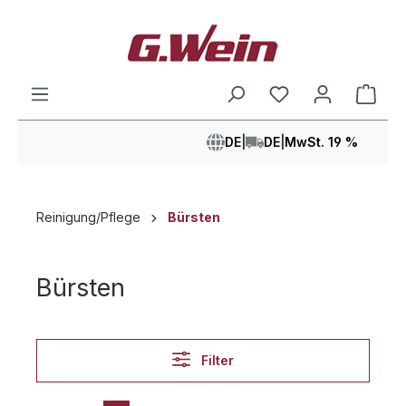
alt springen
Ware
DE
|
DE
|
MwSt. 19 %
Reinigung/Pflege
Bürsten
Bürsten
Filter