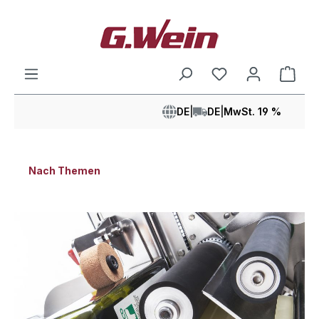
alt springen
Ware
DE
|
DE
|
MwSt. 19 %
Nach Themen