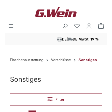
alt springen
Ware
DE
|
DE
|
MwSt. 19 %
Flaschenausstattung
Verschlüsse
Sonstiges
Sonstiges
Filter