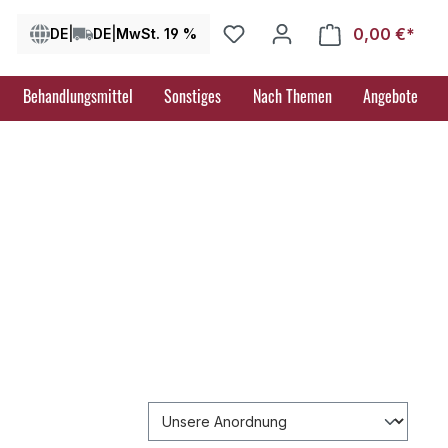
0,00 €*
Ware
DE
|
DE
|
MwSt. 19 %
Behandlungsmittel
Sonstiges
Nach Themen
Angebote