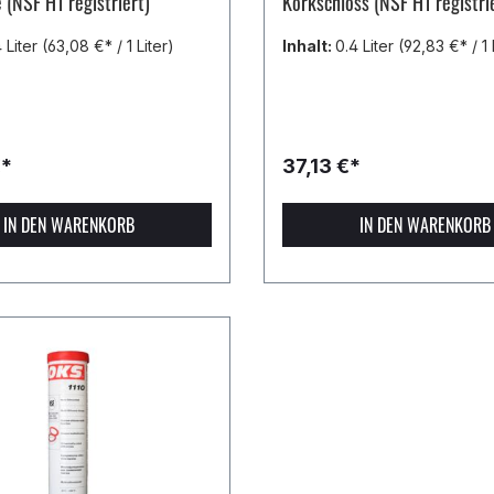
 (NSF H1 registriert)
Korkschloss (NSF H1 registri
 Liter
(63,08 €* / 1 Liter)
Inhalt:
0.4 Liter
(92,83 €* / 1 
€*
37,13 €*
IN DEN WARENKORB
IN DEN WARENKORB