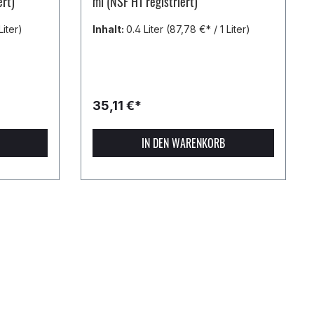
ert)
ml (NSF H1 registriert)
Liter)
Inhalt:
0.4 Liter
(87,78 €* / 1 Liter)
35,11 €*
IN DEN WARENKORB