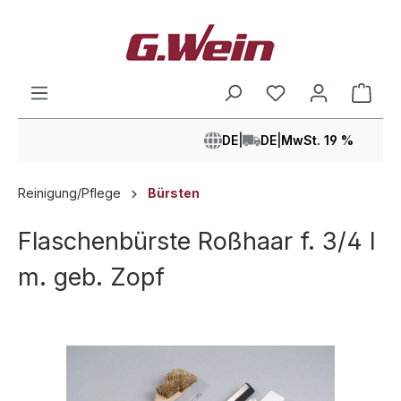
alt springen
Ware
DE
|
DE
|
MwSt. 19 %
Reinigung/Pflege
Bürsten
Flaschenbürste Roßhaar f. 3/4 l
m. geb. Zopf
Bildergalerie überspringen