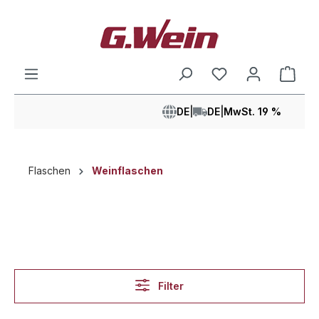
alt springen
Ware
DE
|
DE
|
MwSt. 19 %
Flaschen
Weinflaschen
Filter