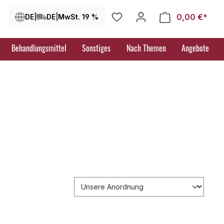
0,00 €*
Ware
DE
|
DE
|
MwSt. 19 %
Behandlungsmittel
Sonstiges
Nach Themen
Angebote