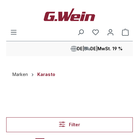
alt springen
Ware
DE
|
DE
|
MwSt. 19 %
Marken
Karasto
Filter