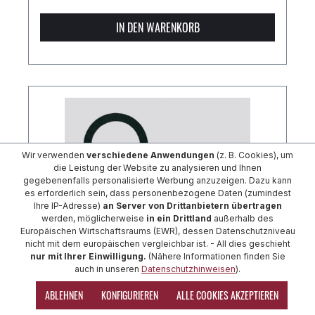
IN DEN WARENKORB
Wir verwenden
verschiedene Anwendungen
(z. B. Cookies), um
die Leistung der Website zu analysieren und Ihnen
gegebenenfalls personalisierte Werbung anzuzeigen. Dazu kann
es erforderlich sein, dass personenbezogene Daten (zumindest
Ihre IP-Adresse)
an Server von Drittanbietern übertragen
werden, möglicherweise
in ein Drittland
außerhalb des
Europäischen Wirtschaftsraums (EWR), dessen Datenschutzniveau
nicht mit dem europäischen vergleichbar ist. - All dies geschieht
nur mit Ihrer Einwilligung.
(Nähere Informationen finden Sie
auch in unseren
Datenschutzhinweisen
).
Gummi-Flachdichtring zu GEKA-Gewindestück IG
ABLEHNEN
KONFIGURIEREN
ALLE COOKIES AKZEPTIEREN
1"