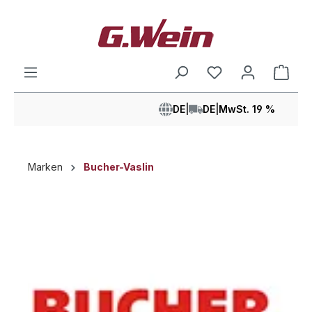
alt springen
Ware
DE
|
DE
|
MwSt. 19 %
Marken
Bucher-Vaslin