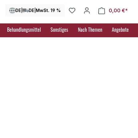
0,00 €*
Ware
DE
|
DE
|
MwSt. 19 %
Behandlungsmittel
Sonstiges
Nach Themen
Angebote