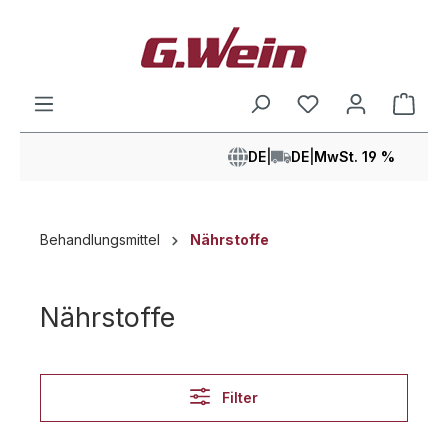
alt springen
Ware
DE
|
DE
|
MwSt. 19 %
Behandlungsmittel
Nährstoffe
Nährstoffe
Filter