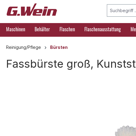
springen
Zur Hauptnavigation springen
Maschinen
Behälter
Flaschen
Flaschenausstattung
Me
Reinigung/Pflege
Bürsten
Fassbürste groß, Kunstst
Bildergalerie überspringen