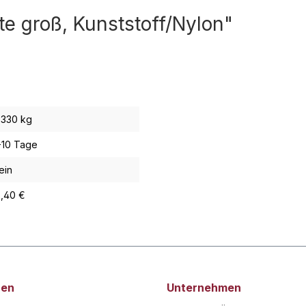
e groß, Kunststoff/Nylon"
,330 kg
-10 Tage
ein
3,40 €
nen
Unternehmen