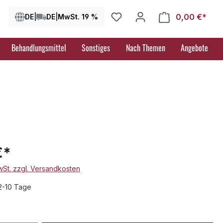
0,00 €*
Ware
DE
|
DE
|
MwSt. 19 %
Behandlungsmittel
Sonstiges
Nach Themen
Angebote
€*
MwSt. zzgl. Versandkosten
 2-10 Tage