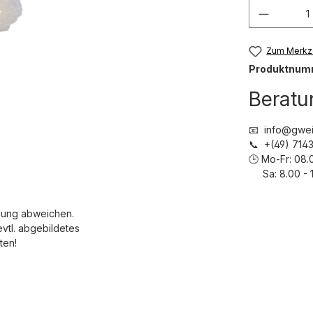
Produkt
Zum Merkze
Produktnum
Beratu
📧 info@gwei
📞 +(49) 71
🕒 Mo-Fr: 08.
Sa: 8.00 - 1
dung abweichen.
evtl. abgebildetes
ten!