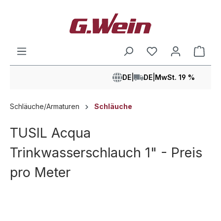
alt springen
Ware
DE
|
DE
|
MwSt. 19 %
Schläuche/Armaturen
Schläuche
TUSIL Acqua
Trinkwasserschlauch 1" - Preis
pro Meter
Bildergalerie überspringen