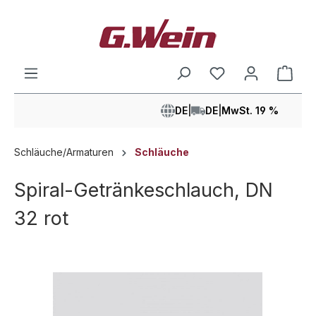
alt springen
Ware
DE
|
DE
|
MwSt. 19 %
Schläuche/Armaturen
Schläuche
Spiral-Getränkeschlauch, DN
32 rot
Bildergalerie überspringen