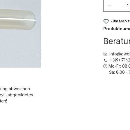
Produkt
Zum Merkze
Produktnum
Beratu
📧 info@gwei
📞 +(49) 71
🕒 Mo-Fr: 08.
Sa: 8.00 - 1
dung abweichen.
evtl. abgebildetes
ten!