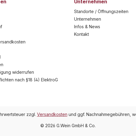
nen
Unternehmen
Standorte / Öffnungszeiten
Unternehmen
f
Infos & News
Kontakt
ersandkosten
l
en
ligung widerrufen
flichten nach §18 (4) ElektroG
ehrwertsteuer zzgl.
Versandkosten
und ggf. Nachnahmegebühren, we
© 2026 G.Wein GmbH & Co.