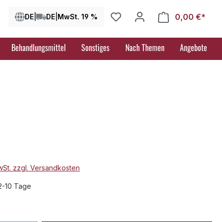
0,00 €*
Ware
DE
|
DE
|
MwSt. 19 %
Behandlungsmittel
Sonstiges
Nach Themen
Angebote
MwSt. zzgl. Versandkosten
 2-10 Tage