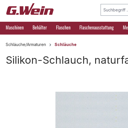
springen
Zur Hauptnavigation springen
Maschinen
Behälter
Flaschen
Flaschenausstattung
Me
Schläuche/Armaturen
Schläuche
Silikon-Schlauch, naturf
Bildergalerie überspringen