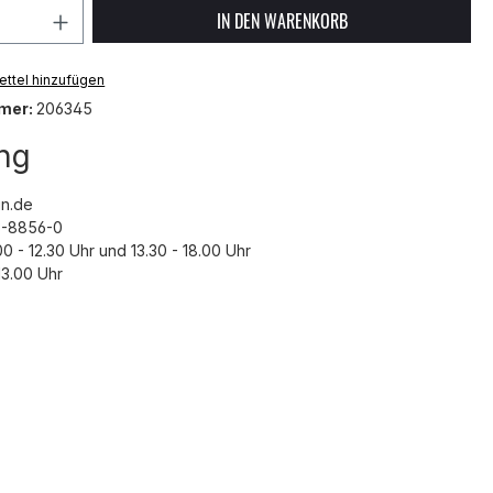
 Anzahl: Gib den gewünschten Wert ein 
IN DEN WARENKORB
ttel hinzufügen
mer:
206345
ng
n.de
43-8856-0
00 - 12.30 Uhr und 13.30 - 18.00 Uhr
3.00 Uhr