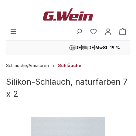
alt springen
Ware
DE
|
DE
|
MwSt. 19 %
Schläuche/Armaturen
Schläuche
Silikon-Schlauch, naturfarben 7
x 2
Bildergalerie überspringen