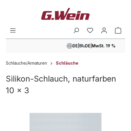
alt springen
Ware
DE
|
DE
|
MwSt. 19 %
Schläuche/Armaturen
Schläuche
Silikon-Schlauch, naturfarben
10 x 3
Bildergalerie überspringen