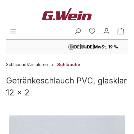
alt springen
Ware
DE
|
DE
|
MwSt. 19 %
Schläuche/Armaturen
Schläuche
Getränkeschlauch PVC, glasklar
12 x 2
Bildergalerie überspringen