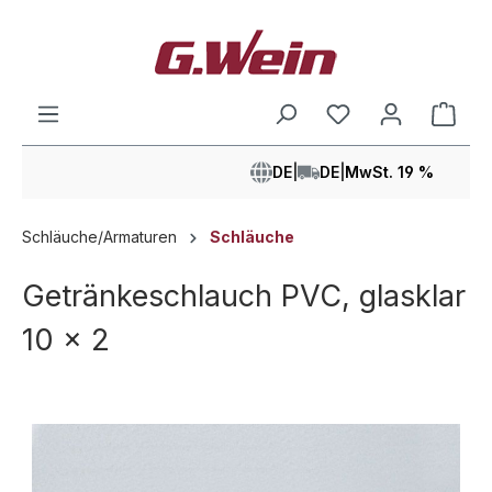
alt springen
Ware
DE
|
DE
|
MwSt. 19 %
Schläuche/Armaturen
Schläuche
Getränkeschlauch PVC, glasklar
10 x 2
Bildergalerie überspringen