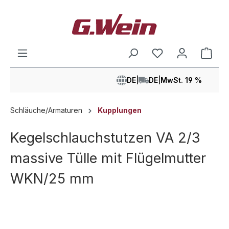
alt springen
Ware
DE
|
DE
|
MwSt. 19 %
Schläuche/Armaturen
Kupplungen
Kegelschlauchstutzen VA 2/3
massive Tülle mit Flügelmutter
WKN/25 mm
Bildergalerie überspringen