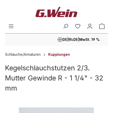
alt springen
Ware
DE
|
DE
|
MwSt. 19 %
Schläuche/Armaturen
Kupplungen
Kegelschlauchstutzen 2/3.
Mutter Gewinde R - 1 1/4" - 32
mm
Bildergalerie überspringen