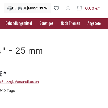
0,00 €*
Ware
DE
|
DE
|
MwSt. 19 %
Behandlungsmittel
Sonstiges
Nach Themen
Angebote
4" - 25 mm
€*
MwSt. zzgl. Versandkosten
 2-10 Tage