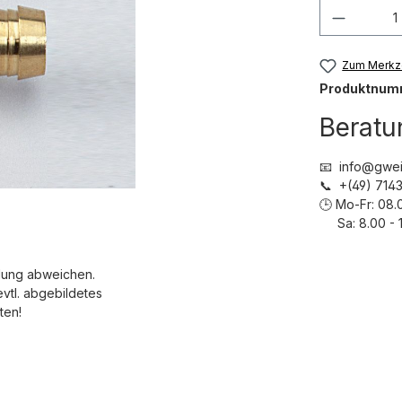
Produkt
Zum Merkze
Produktnum
Beratu
📧 info@gwei
📞 +(49) 71
🕒 Mo-Fr: 08.
Sa: 8.00 - 1
dung abweichen.
evtl. abgebildetes
ten!