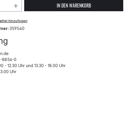
 Anzahl: Gib den gewünschten Wert ein 
IN DEN WARENKORB
ttel hinzufügen
mer:
359540
ng
n.de
43-8856-0
00 - 12.30 Uhr und 13.30 - 18.00 Uhr
3.00 Uhr