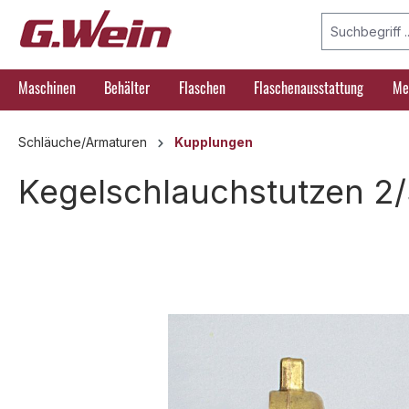
springen
Zur Hauptnavigation springen
Maschinen
Behälter
Flaschen
Flaschenausstattung
Me
Schläuche/Armaturen
Kupplungen
Kegelschlauchstutzen 2/
Bildergalerie überspringen