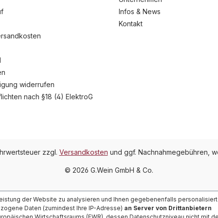
f
Infos & News
Kontakt
ersandkosten
l
en
ligung widerrufen
flichten nach §18 (4) ElektroG
ehrwertsteuer zzgl.
Versandkosten
und ggf. Nachnahmegebühren, we
© 2026 G.Wein GmbH & Co.
Leistung der Website zu analysieren und Ihnen gegebenenfalls personalisier
ezogene Daten (zumindest Ihre IP-Adresse)
an Server von Drittanbietern
ropäischen Wirtschaftsraums (EWR), dessen Datenschutzniveau nicht mit 