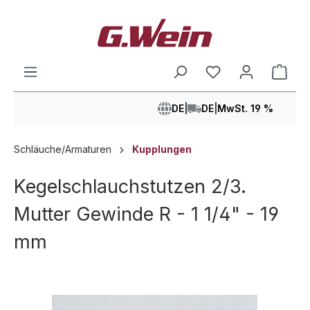
alt springen
Ware
DE
|
DE
|
MwSt. 19 %
Schläuche/Armaturen
Kupplungen
Kegelschlauchstutzen 2/3.
Mutter Gewinde R - 1 1/4" - 19
mm
Bildergalerie überspringen