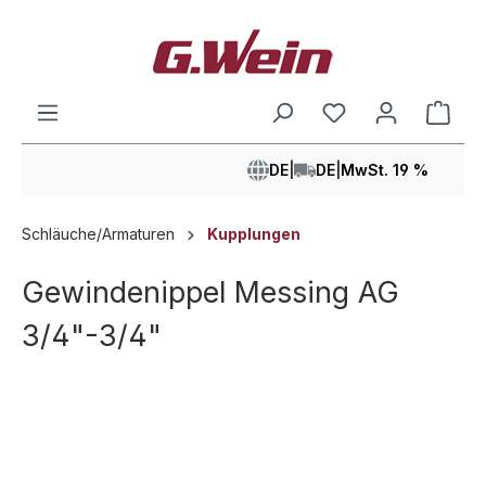
alt springen
Ware
DE
|
DE
|
MwSt. 19 %
Schläuche/Armaturen
Kupplungen
Gewindenippel Messing AG
3/4"-3/4"
Bildergalerie überspringen