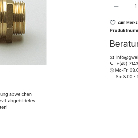
Produkt
Zum Merkze
Produktnum
Beratu
📧 info@gwei
📞 +(49) 71
🕒 Mo-Fr: 08.
Sa: 8.00 - 1
dung abweichen.
evtl. abgebildetes
ten!