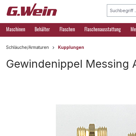
springen
Zur Hauptnavigation springen
Maschinen
Behälter
Flaschen
Flaschenausstattung
Me
Schläuche/Armaturen
Kupplungen
Gewindenippel Messing A
Bildergalerie überspringen