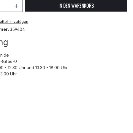
 Anzahl: Gib den gewünschten Wert ein 
IN DEN WARENKORB
ttel hinzufügen
mer:
359404
ng
n.de
43-8856-0
00 - 12.30 Uhr und 13.30 - 18.00 Uhr
3.00 Uhr