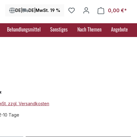
0,00 €*
Ware
DE
|
DE
|
MwSt. 19 %
Behandlungsmittel
Sonstiges
Nach Themen
Angebote
*
MwSt. zzgl. Versandkosten
 2-10 Tage