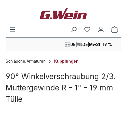
alt springen
Ware
DE
|
DE
|
MwSt. 19 %
Schläuche/Armaturen
Kupplungen
90° Winkelverschraubung 2/3.
Muttergewinde R - 1" - 19 mm
Tülle
Bildergalerie überspringen