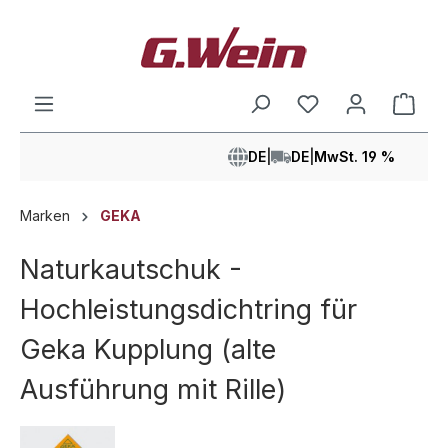
alt springen
Ware
DE
|
DE
|
MwSt. 19 %
Marken
GEKA
Naturkautschuk -
Hochleistungsdichtring für
Geka Kupplung (alte
Ausführung mit Rille)