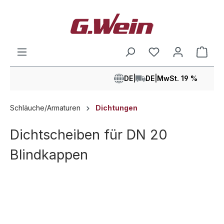
alt springen
Ware
DE
|
DE
|
MwSt. 19 %
Schläuche/Armaturen
Dichtungen
Dichtscheiben für DN 20
Blindkappen
Bildergalerie überspringen