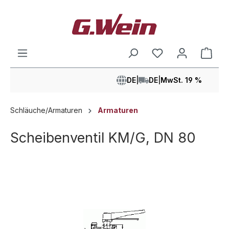
alt springen
Ware
DE
|
DE
|
MwSt. 19 %
Schläuche/Armaturen
Armaturen
Scheibenventil KM/G, DN 80
Bildergalerie überspringen