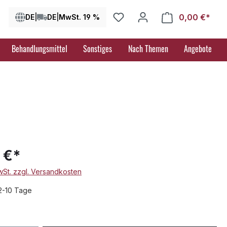
0,00 €*
Ware
DE
|
DE
|
MwSt. 19 %
Behandlungsmittel
Sonstiges
Nach Themen
Angebote
 €*
MwSt. zzgl. Versandkosten
 2-10 Tage