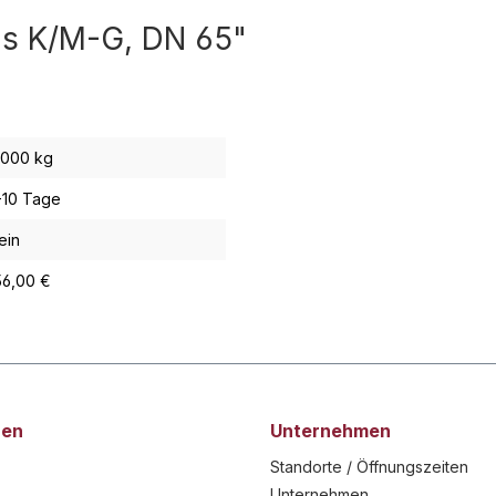
as K/M-G, DN 65"
,000 kg
-10 Tage
ein
56,00 €
nen
Unternehmen
Standorte / Öffnungszeiten
Unternehmen