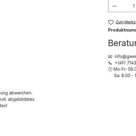
Produkt
Zum Merkze
Produktnum
Beratu
📧 info@gwei
📞 +(49) 71
🕒 Mo-Fr: 08.
Sa: 8.00 - 1
dung abweichen.
evtl. abgebildetes
ten!