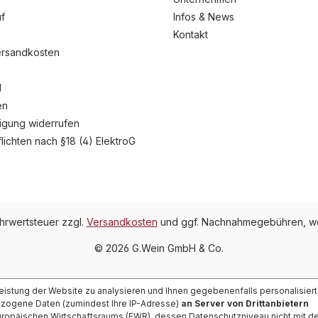
f
Infos & News
Kontakt
ersandkosten
l
en
ligung widerrufen
flichten nach §18 (4) ElektroG
ehrwertsteuer zzgl.
Versandkosten
und ggf. Nachnahmegebühren, we
© 2026 G.Wein GmbH & Co.
Leistung der Website zu analysieren und Ihnen gegebenenfalls personalisier
ezogene Daten (zumindest Ihre IP-Adresse)
an Server von Drittanbietern
ropäischen Wirtschaftsraums (EWR), dessen Datenschutzniveau nicht mit 