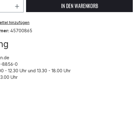
 Anzahl: Gib den gewünschten Wert ein 
IN DEN WARENKORB
ttel hinzufügen
mer:
45700865
ng
n.de
43-8856-0
00 - 12.30 Uhr und 13.30 - 18.00 Uhr
3.00 Uhr