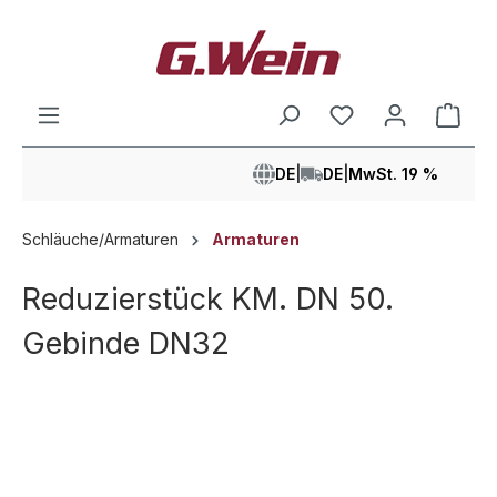
alt springen
Ware
DE
|
DE
|
MwSt. 19 %
Schläuche/Armaturen
Armaturen
Reduzierstück KM. DN 50.
Gebinde DN32
Bildergalerie überspringen