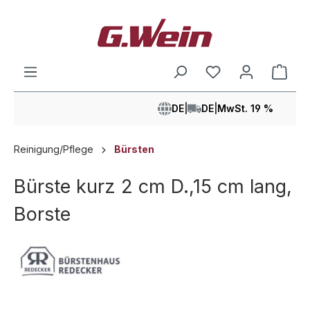
alt springen
Ware
DE
|
DE
|
MwSt. 19 %
Reinigung/Pflege
Bürsten
Bürste kurz 2 cm D.,15 cm lang,
Borste