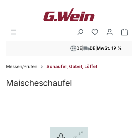
alt springen
Ware
DE
|
DE
|
MwSt. 19 %
Messen/Prüfen
Schaufel, Gabel, Löffel
Maischeschaufel
Bildergalerie überspringen