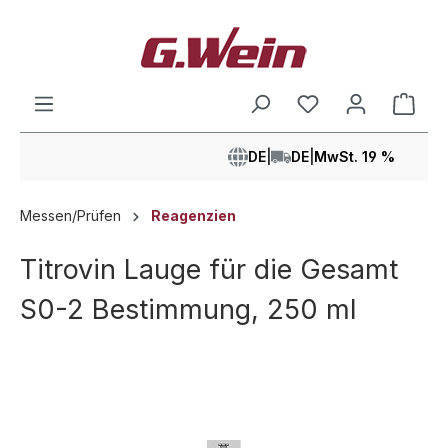
alt springen
Ware
DE
|
DE
|
MwSt. 19 %
Messen/Prüfen
Reagenzien
Titrovin Lauge für die Gesamt
S0-2 Bestimmung, 250 ml
Bildergalerie überspringen