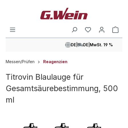
alt springen
Ware
DE
|
DE
|
MwSt. 19 %
Messen/Prüfen
Reagenzien
Titrovin Blaulauge für
Gesamtsäurebestimmung, 500
ml
Bildergalerie überspringen