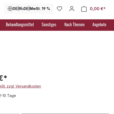
0,00 €*
Ware
DE
|
DE
|
MwSt. 19 %
Behandlungsmittel
Sonstiges
Nach Themen
Angebote
€*
MwSt. zzgl. Versandkosten
 2-10 Tage