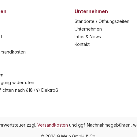
nen
Unternehmen
Standorte / Öffnungszeiten
Unternehmen
f
Infos & News
Kontakt
ersandkosten
l
en
ligung widerrufen
flichten nach §18 (4) ElektroG
ehrwertsteuer zzgl.
Versandkosten
und ggf. Nachnahmegebühren, we
© 2026 G.Wein GmbH & Co.