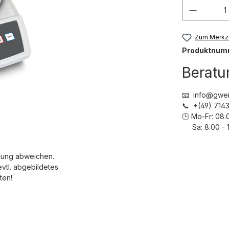
Produkt
Zum Merkze
Produktnum
Beratu
📧 info@gwei
📞 +(49) 71
🕒 Mo-Fr: 08.
Sa: 8.00 - 1
dung abweichen.
evtl. abgebildetes
ten!