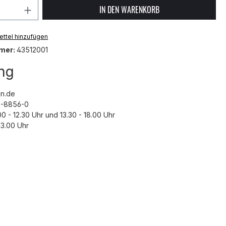
 Anzahl: Gib den gewünschten Wert ein 
IN DEN WARENKORB
ttel hinzufügen
mer:
43512001
ng
n.de
43-8856-0
00 - 12.30 Uhr und 13.30 - 18.00 Uhr
3.00 Uhr