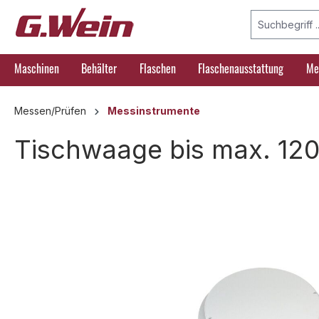
springen
Zur Hauptnavigation springen
Maschinen
Behälter
Flaschen
Flaschenausstattung
Me
Messen/Prüfen
Messinstrumente
Tischwaage bis max. 120
Bildergalerie überspringen