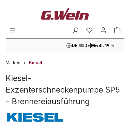
alt springen
Ware
DE
|
DE
|
MwSt. 19 %
Marken
Kiesel
Kiesel-
Exzenterschneckenpumpe SP5
- Brennereiausführung