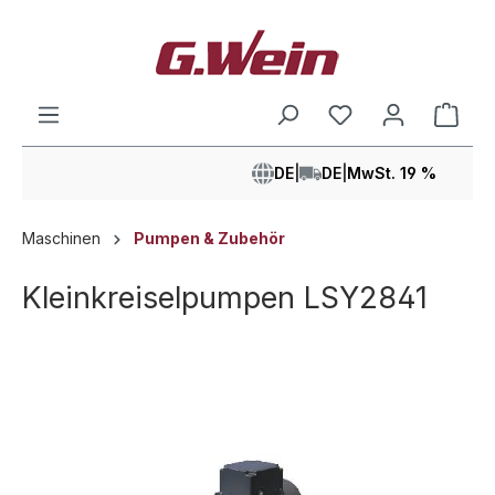
alt springen
Ware
DE
|
DE
|
MwSt. 19 %
Maschinen
Pumpen & Zubehör
Kleinkreiselpumpen LSY2841
Bildergalerie überspringen