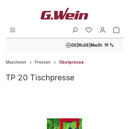
alt springen
Ware
DE
|
DE
|
MwSt. 19 %
Maschinen
Pressen
Obstpresse
TP 20 Tischpresse
Bildergalerie überspringen