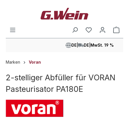
alt springen
Ware
DE
|
DE
|
MwSt. 19 %
Marken
Voran
2-stelliger Abfüller für VORAN
Pasteurisator PA180E