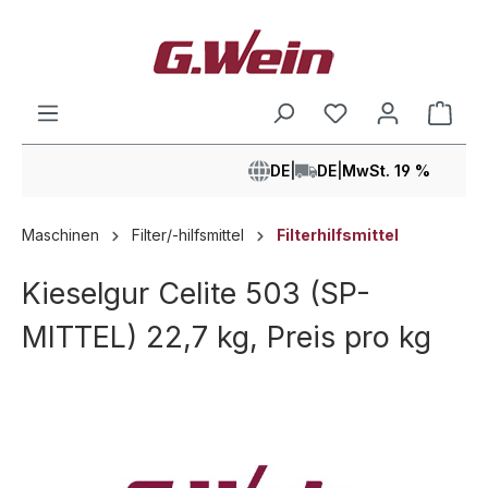
alt springen
Ware
DE
|
DE
|
MwSt. 19 %
Maschinen
Filter/-hilfsmittel
Filterhilfsmittel
Kieselgur Celite 503 (SP-
MITTEL) 22,7 kg, Preis pro kg
Bildergalerie überspringen