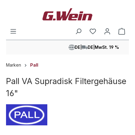
alt springen
Ware
DE
|
DE
|
MwSt. 19 %
Marken
Pall
Pall VA Supradisk Filtergehäuse
16"