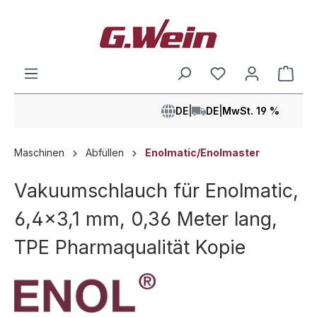
alt springen
Ware
DE
|
DE
|
MwSt. 19 %
Maschinen
Abfüllen
Enolmatic/Enolmaster
Vakuumschlauch für Enolmatic,
6,4x3,1 mm, 0,36 Meter lang,
TPE Pharmaqualität Kopie