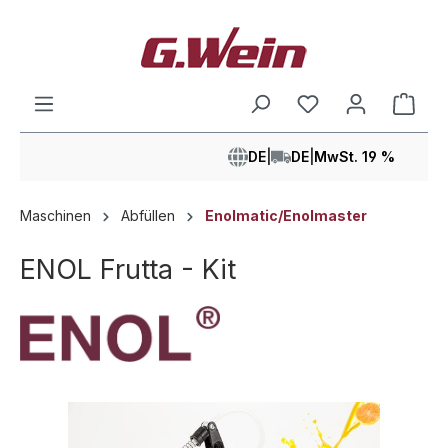
alt springen
Ware
DE
|
DE
|
MwSt. 19 %
Maschinen
Abfüllen
Enolmatic/Enolmaster
ENOL Frutta - Kit
Bildergalerie überspringen