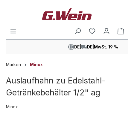
alt springen
Ware
DE
|
DE
|
MwSt. 19 %
Marken
Minox
Auslaufhahn zu Edelstahl-
Getränkebehälter 1/2" ag
Minox
Bildergalerie überspringen