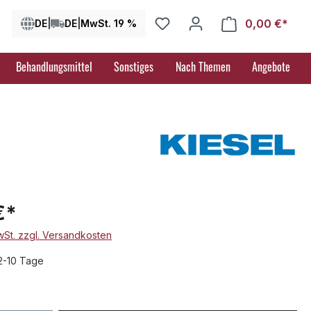
0,00 €*
Ware
DE
|
DE
|
MwSt. 19 %
Behandlungsmittel
Sonstiges
Nach Themen
Angebote
€*
MwSt. zzgl. Versandkosten
 2-10 Tage