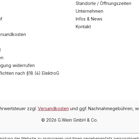
Standorte / Öffnungszeiten
Unternehmen
f
Infos & News
Kontakt
ersandkosten
l
en
ligung widerrufen
flichten nach §18 (4) ElektroG
ehrwertsteuer zzgl.
Versandkosten
und ggf. Nachnahmegebühren, we
© 2026 G.Wein GmbH & Co.
Leistung der Website zu analysieren und Ihnen gegebenenfalls personalisier