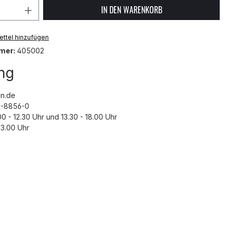
 Anzahl: Gib den gewünschten Wert ein 
IN DEN WARENKORB
ttel hinzufügen
mer:
405002
ng
n.de
43-8856-0
00 - 12.30 Uhr und 13.30 - 18.00 Uhr
3.00 Uhr