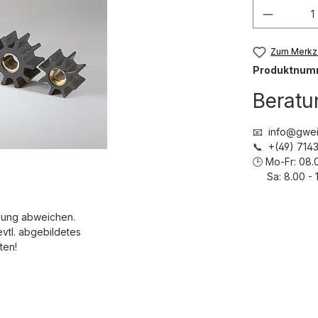
Produkt
Zum Merkze
Produktnum
Beratu
📧 info@gwei
📞 +(49) 71
🕒 Mo-Fr: 08.
Sa: 8.00 - 1
dung abweichen.
evtl. abgebildetes
ten!