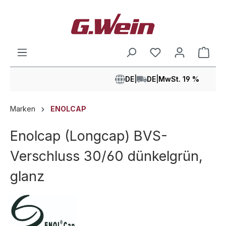
alt springen
Ware
DE
|
DE
|
MwSt. 19 %
Marken
ENOLCAP
Enolcap (Longcap) BVS-
Verschluss 30/60 dünkelgrün,
glanz