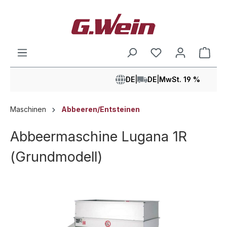
alt springen
Ware
DE
|
DE
|
MwSt. 19 %
Maschinen
Abbeeren/Entsteinen
Abbeermaschine Lugana 1R
(Grundmodell)
Bildergalerie überspringen