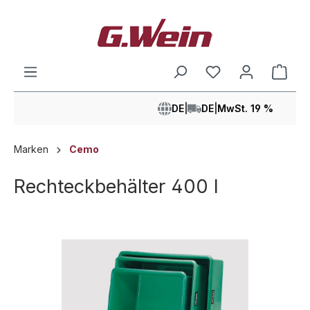
alt springen
Ware
DE
|
DE
|
MwSt. 19 %
Marken
Cemo
Rechteckbehälter 400 l
Bildergalerie überspringen