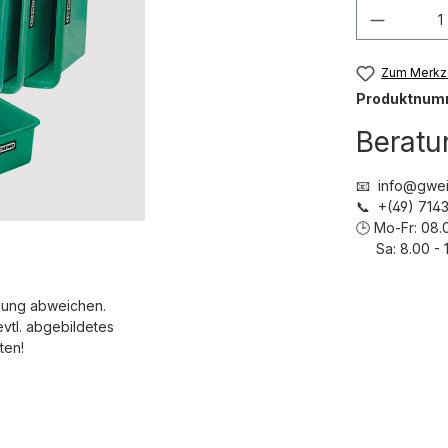
Produkt
Zum Merkze
Produktnum
Beratu
📧 info@gwei
📞 +(49) 71
🕒 Mo-Fr: 08.
Sa: 8.00 - 1
dung abweichen.
evtl. abgebildetes
ten!