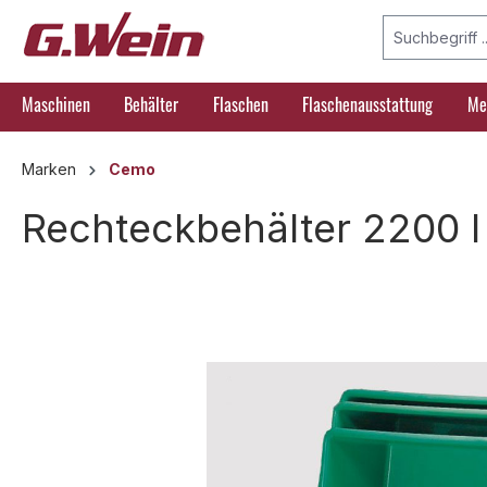
springen
Zur Hauptnavigation springen
Maschinen
Behälter
Flaschen
Flaschenausstattung
Me
Marken
Cemo
Rechteckbehälter 2200 l
Bildergalerie überspringen