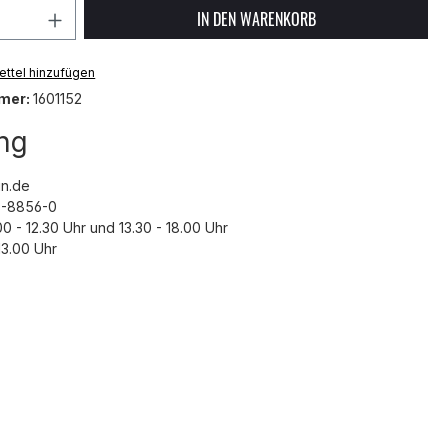
 Anzahl: Gib den gewünschten Wert ein 
IN DEN WARENKORB
ttel hinzufügen
mer:
1601152
ng
n.de
43-8856-0
00 - 12.30 Uhr und 13.30 - 18.00 Uhr
3.00 Uhr