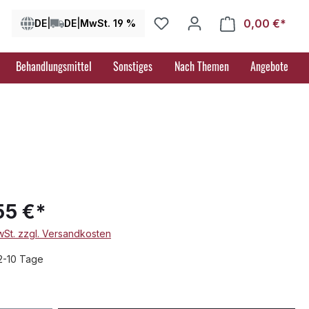
0,00 €*
Ware
DE
|
DE
|
MwSt. 19 %
Behandlungsmittel
Sonstiges
Nach Themen
Angebote
55 €*
MwSt. zzgl. Versandkosten
 2-10 Tage